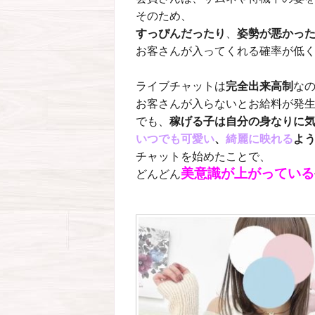
そのため、
すっぴんだったり
、
姿勢が悪かっ
お客さんが入ってくれる確率が低くな
ライブチャットは
完全出来高制
な
お客さんが入らないとお給料が発生
でも、
稼げる子は自分の身なりに
いつでも可愛い
、
綺麗に映れる
よ
チャットを始めたことで、
美意識が上がっている
どんどん