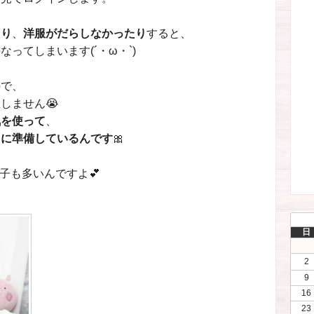
たり
、
洋服がだらしなかったり
すると、
ってしまいます(´・ω・`)
ので、
しません😭
気を使って
、
うに準備しているんです
🎀
子も多いんですよ💕
日
2
9
16
23