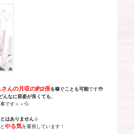
Lさんの月収の約2倍
を稼ぐことも可能
です😳
どんなに容姿が良くても、
事です＞＜💦
ことはありません
☺️
やる気
と
を重視しています
！