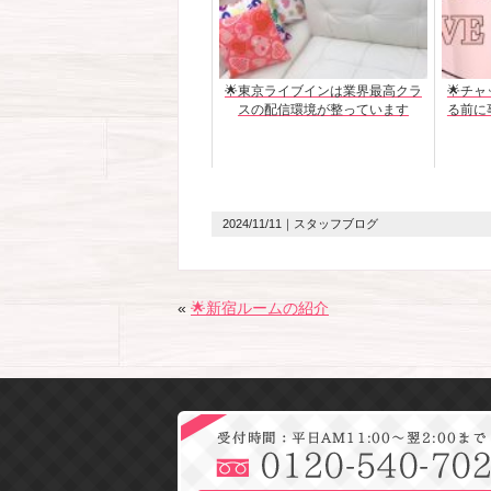
🌟東京ライブインは業界最高クラ
🌟チ
スの配信環境が整っています
る前に
2024/11/11
｜スタッフブログ
«
🌟新宿ルームの紹介