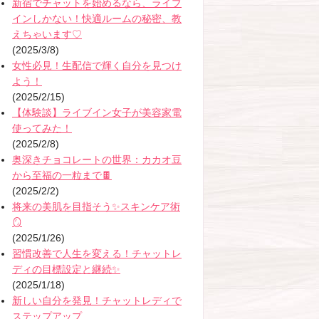
新宿でチャットを始めるなら、ライブ
インしかない！快適ルームの秘密、教
えちゃいます♡
(2025/3/8)
女性必見！生配信で輝く自分を見つけ
よう！
(2025/2/15)
【体験談】ライブイン女子が美容家電
使ってみた！
(2025/2/8)
奥深きチョコレートの世界：カカオ豆
から至福の一粒まで🍫
(2025/2/2)
将来の美肌を目指そう✨スキンケア術
🪞
(2025/1/26)
習慣改善で人生を変える！チャットレ
ディの目標設定と継続✨
(2025/1/18)
新しい自分を発見！チャットレディで
ステップアップ