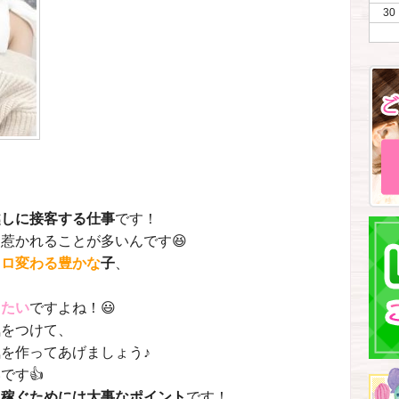
30
越しに接客する仕事
です！
惹かれることが多いんです😆
コロ変わる豊かな
子
、
したい
ですよね！😃
気をつけて
、
を作ってあげましょう♪
です👍
、
稼ぐためには大事なポイント
です！