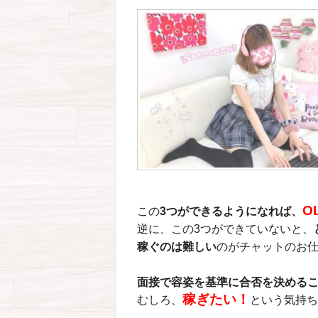
O
この
3つができるようになれば、
逆に、この
3つができていないと、
稼ぐのは難しい
のがチャットのお仕
面接で容姿を基準に合否を決める
稼ぎたい！
むしろ、
という気持ち