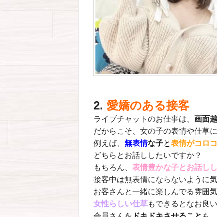
2.
愛嬌のある接客
ライブチャットのお仕事は、
画面
だからこそ、女の子の表情や仕草に
例えば、
無表情
な子
と
表情がコロ
どちらとお話ししたいですか？
もちろん、
表情豊かな子とお話し
接客中は
無表情にならないように
お客さんと一緒に楽しんでる雰囲気
女性らしい仕草
もできるとなお良い
会員さんを
ドキドキさせること
も