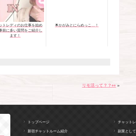
ャットレディのお仕事を始め
🌟かがみとにらめっこ…！
事前に多い質問をご紹介し
ます！
リモ活って？？👀
»
トップページ
チャットレ
新宿チャットルーム紹介
副業として