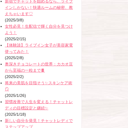
新宿でチャットを始めるなら、ライブ
インしかない！快適ルームの秘密、教
えちゃいます♡
(2025/3/8)
女性必見！生配信で輝く自分を見つけ
よう！
(2025/2/15)
【体験談】ライブイン女子が美容家電
使ってみた！
(2025/2/8)
奥深きチョコレートの世界：カカオ豆
から至福の一粒まで🍫
(2025/2/2)
将来の美肌を目指そう✨スキンケア術
🪞
(2025/1/26)
習慣改善で人生を変える！チャットレ
ディの目標設定と継続✨
(2025/1/18)
新しい自分を発見！チャットレディで
ステップアップ