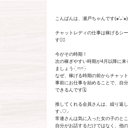
こんばんは、瀬戸ちゃんです(๑′ᴗ‵๑)
チャットレディの仕事は稼げるシ
す👍🏻
今がその時期！
次の稼ぎやすい時期が4月以降に来
ましょう‪- ̗̀ ෆෆ ̖́-
なぜ、稼げる時期の前からチャッ
事前にお仕事を始めることで、自
できるんです🗓
推してくれる会員さんは、繰り返
す‪⸜♡⸝‍‬
常連さんは気に入った女の子のとこ
自分がお話するだけではなく、他