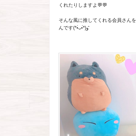
くれたりしますよ💬💬
そんな風に推してくれる会員さん
んです(*•̀ᴗ•́*)و ̑̑