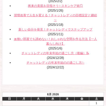
(2025/2/2)
将来の美肌を目指そう✨スキンケア術🪞
(2025/1/26)
習慣改善で人生を変える！チャットレディの目標設定と継続
✨
(2025/1/18)
新しい自分を発見！チャットレディでステップアップ
(2025/1/11)
🎀狭い部屋でも諦めない！おしゃれな空間を作る方法【一人
暮らし向け】
(2025/1/6)
チャットレディの年末年始の過ごし方（後編）📝
(2024/12/28)
チャットレディの年末年始のの過ごし方✨
(2024/12/22)
8月 2026
日
月
火
水
木
金
土
1