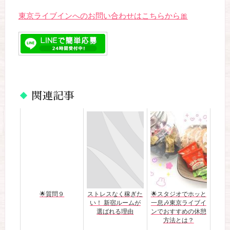
東京ライブインへのお問い合わせはこちらから🎀
関連記事
🌟質問９
ストレスなく稼ぎた
🌟スタジオでホッと
い！ 新宿ルームが
一息🎶東京ライブイ
選ばれる理由
ンでおすすめの休憩
方法とは？