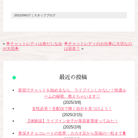
2022/06/17
｜スタッフブログ
«
🌟チャットレディは身だしなみ
🌟チャットレディのお仕事に大切なの
が大切🌟
は容姿？
»
最近の投稿
新宿でチャットを始めるなら、ライブインしかない！快適ル
ームの秘密、教えちゃいます♡
(2025/3/8)
女性必見！生配信で輝く自分を見つけよう！
(2025/2/15)
【体験談】ライブイン女子が美容家電使ってみた！
(2025/2/8)
奥深きチョコレートの世界：カカオ豆から至福の一粒まで🍫