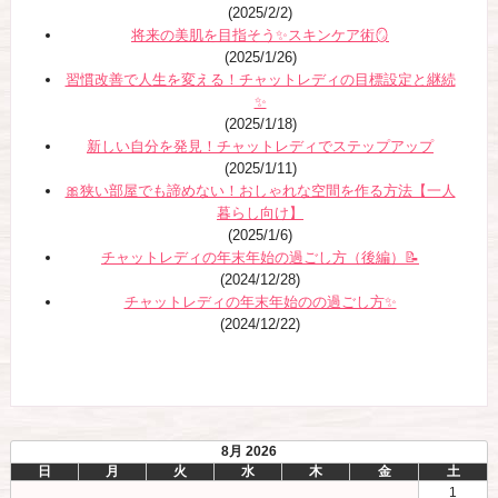
(2025/2/2)
将来の美肌を目指そう✨スキンケア術🪞
(2025/1/26)
習慣改善で人生を変える！チャットレディの目標設定と継続
✨
(2025/1/18)
新しい自分を発見！チャットレディでステップアップ
(2025/1/11)
🎀狭い部屋でも諦めない！おしゃれな空間を作る方法【一人
暮らし向け】
(2025/1/6)
チャットレディの年末年始の過ごし方（後編）📝
(2024/12/28)
チャットレディの年末年始のの過ごし方✨
(2024/12/22)
8月 2026
日
月
火
水
木
金
土
1