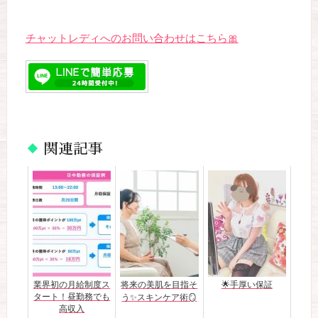
チャットレディへのお問い合わせはこちら🎀
関連記事
業界初の月給制度ス
将来の美肌を目指そ
🌟手厚い保証
タート！昼勤務でも
う✨スキンケア術🪞
高収入