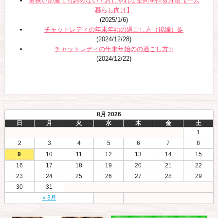
🎀狭い部屋でも諦めない！おしゃれな空間を作る方法【一人
暮らし向け】
(2025/1/6)
チャットレディの年末年始の過ごし方（後編）📝
(2024/12/28)
チャットレディの年末年始のの過ごし方✨
(2024/12/22)
8月 2026
日
月
火
水
木
金
土
1
2
3
4
5
6
7
8
9
10
11
12
13
14
15
16
17
18
19
20
21
22
23
24
25
26
27
28
29
30
31
« 3月