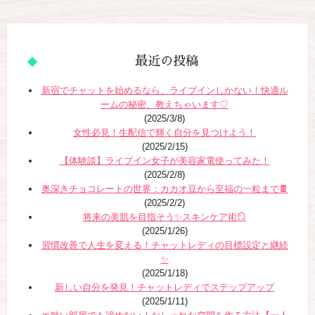
最近の投稿
新宿でチャットを始めるなら、ライブインしかない！快適ル
ームの秘密、教えちゃいます♡
(2025/3/8)
女性必見！生配信で輝く自分を見つけよう！
(2025/2/15)
【体験談】ライブイン女子が美容家電使ってみた！
(2025/2/8)
奥深きチョコレートの世界：カカオ豆から至福の一粒まで🍫
(2025/2/2)
将来の美肌を目指そう✨スキンケア術🪞
(2025/1/26)
習慣改善で人生を変える！チャットレディの目標設定と継続
✨
(2025/1/18)
新しい自分を発見！チャットレディでステップアップ
(2025/1/11)