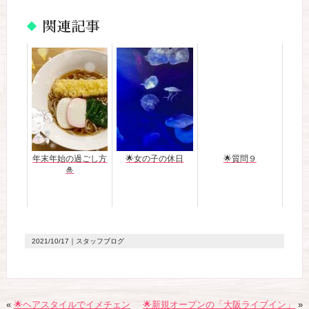
関連記事
年末年始の過ごし方
🌟女の子の休日
🌟質問９
🎍
2021/10/17
｜スタッフブログ
«
🌟ヘアスタイルでイメチェン
🌟新規オープンの「大阪ライブイン」
»