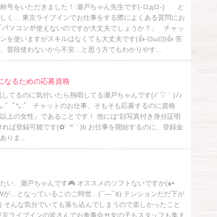
称号をいただきました！ 瀬戸ちゃん先生です(-ロдロ-)ゞ と
しく… 東京ライブインでお仕事をする際によくある質問にお
)ﾉ 「パソコンが使えないのですが大丈夫でしょうか？」 チャッ
を使いますがスキルはなくても大丈夫です(👍-⊡ω⊡)👍 苦
、普段使わないから不安…と思う方でもわかりやす...
ィになるための応募資格
してるのに気付いたら熱唱してる瀬戸ちゃんです(ﾉ´▽｀)ﾉ♪
ﾟ*｡:ﾟ .ﾟ*｡:ﾟ .ﾟ*｡:ﾟ チャットのお仕事、そもそも応募するのに資格
8以上の女性』であることです！ 他には“顔写真付き身分証明
れば登録可能です(✿´ ꒳ ` )b お仕事を開始するのに、登録金
りま...
たい、瀬戸ちゃんです🎮 オススメのソフトないですか(๑•
となっているこのご時世…(¯―¯٥) テンションだだ下が
ωq｡) そんな気分でいても落ち込んでしまうので楽しかったこと
*) 東京ライブインの皆さんでお食事会🍴女の子もスタッフも集ま