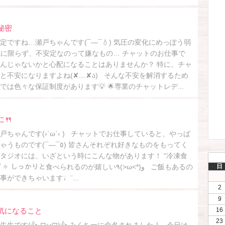
秘密
定ですね…瀬戸ちゃんです(¯―¯💧) 気圧の変化にめっぽう弱
 天気に限らず、不安定なのって嫌なもの… チャットのお仕事で
んじゃないかと心配になることはありませんか？ 特に、チャ
と不安になりますよね(✘﹏✘ა) そんな不安を解消するため
は色々な保証制度があります💡 🌟専業のチャットレデ...
🍴
ちゃんです(›´ω`‹ ) チャットでお仕事していると、やっぱ
) 皆さんそれぞれ好きなものをもってく
タジオには、いざという時にこんな物があります！ “冷凍食
しっかりと食べられるのが嬉しい٩(>ω<*)و ご飯もあるの
日
ができちゃいます♩¨...
2
9
気になること
16
23