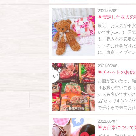
2021/05/09
🌟安定した収入の
最近、お天気が不安
いです(-ω-。)
も、収入が不安定な
ットのお仕事だけだ
に、東京ライブインで
2021/05/08
🌟チャットのお供に
お腹が空いたっ、瀬戸
りお腹が空いてきちゃうものです(¯―¯٥
る人も多いですがス
品”たちです(๑´ω`ﾉﾉﾞ✧ 
で手ぶらで来てお仕事
2021/05/07
🌟お仕事について