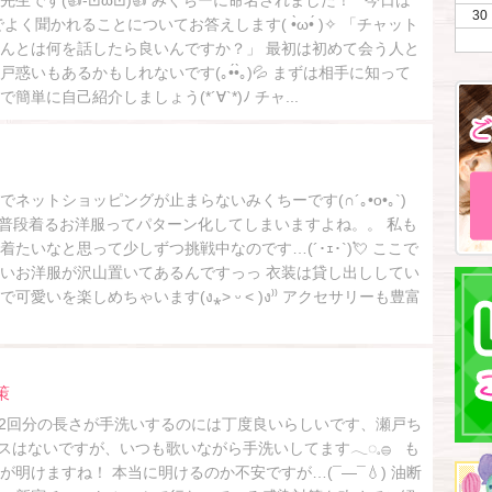
生です(👍-⊡ω⊡)👍 みくちーに命名されました！ 今日は
30
よく聞かれることについてお答えします( •̀ω•́ )✧ 「チャット
んとは何を話したら良いんですか？」 最初は初めて会う人と
惑いもあるかもしれないです(｡•́•̀｡)💦 まずは相手に知って
単に自己紹介しましょう(*´∀`*)ﾉ チャ...
ネットショッピングが止まらないみくちーです(∩´｡•o•｡`)
でも、普段着るお洋服ってパターン化してしまいますよね。。 私も
たいなと思って少しずつ挑戦中なのです…(´･ｪ･`)💘 ここで
いお洋服が沢山置いてあるんですっっ 衣装は貸し出ししてい
愛いを楽しめちゃいます(ง⁎˃ ᵕ ˂ )ง⁾⁾ アクセサリーも豊富
策
hdayの曲2回分の長さが手洗いするのには丁度良いらしいです、瀬戸ち
 ソースはないですが、いつも歌いながら手洗いしてます𓂃◌𓈒𓐍 も
明けますね！ 本当に明けるのか不安ですが…(¯―¯💧) 油断