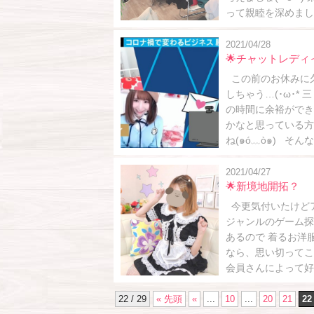
って親睦を深めました⸜( * 
2021/04/28
🌟チャットレデ
この前のお休みに
しちゃう…(･ω･* 
の時間に余裕ができ
かなと思っている方
ね(๑ó﹏ò๑) そ
2021/04/27
🌟新境地開拓？
今更気付いたけどアク
ジャンルのゲーム探
あるので 着るお洋服と
なら、思い切ってこん
会員さんによって好み
22 / 29
« 先頭
«
...
10
...
20
21
22