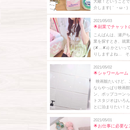
大敵！ということで
介します(｀・ω・)
2021/05/03
🌟副業でチャット
こんばんは、瀬戸ちゃんです( 'ω')
業を探すとき、就業
(✘﹏✘ა) かと
りしますよね… そん
2021/05/02
🌟シャワールーム
映画観たいけど、こ
ならやっぱり映画館
ン、ポップコーンって
トスタジオはいろん
とに泊まりたい！と
2021/05/01
🌟お仕事に必要な