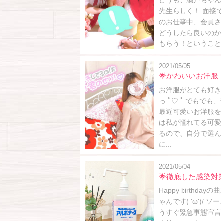
どうも、瀬戸ちゃん先
先生らしく！ 面接で
のお仕事中、会員さ
どうしたら良いのか戸
もらう！ということで簡
2021/05/05
🌟かわいいお洋服
お洋服がとても好きで
っ.ﾟ♡.ﾟ でも
最近可愛いお洋服を着
は私が憧れてる可愛
るので、自分で選んで可
に...
2021/05/04
🌟徹底した感染対
Happy birt
ゃんです( 'ω')/
うすぐ緊急事態宣言が