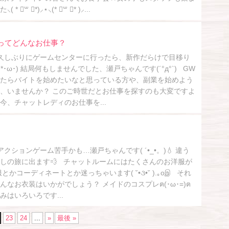
॑꒳ ॑*)⸝⋆⸜(* ॑꒳ ॑* )⸝...
ィってどんなお仕事？
久しぶりにゲームセンターに行ったら、新作だらけで目移り
三 *･ω･) 結局何もしませんでした、瀬戸ちゃんです(´°д°`) GW
たらバイトを始めたいなと思っている方や、副業を始めよう
、いませんか？ このご時世だとお仕事を探すのも大変ですよ
んな今、チャットレディのお仕事を...
ションゲーム苦手かも…瀬戸ちゃんです( ´•_•。)💧 違う
しの旅に出ます💨 チャットルームにはたくさんのお洋服が
かコーディネートとか迷っちゃいます( ˘•૩•˘ ).｡oஇ それ
なお衣装はいかがでしょう？ メイドのコスプレฅ(･ω･=)ฅ
はいろいろです...
23
24
...
»
最後 »