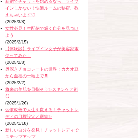
新宿でチャットを始めるなら、ライブ
インしかない！快適ルームの秘密、教
えちゃいます♡
(2025/3/8)
女性必見！生配信で輝く自分を見つけ
よう！
(2025/2/15)
【体験談】ライブイン女子が美容家電
使ってみた！
(2025/2/8)
奥深きチョコレートの世界：カカオ豆
から至福の一粒まで🍫
(2025/2/2)
将来の美肌を目指そう✨スキンケア術
🪞
(2025/1/26)
習慣改善で人生を変える！チャットレ
ディの目標設定と継続✨
(2025/1/18)
新しい自分を発見！チャットレディで
ステップアップ