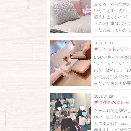
みくちーから先生の
いうことで、先生ら
答えします(･ω･
トのお仕事はパソコン
手だと思っていたり
2021/04/30
🌟チャットレデ
BGMと思って音楽流
ﾟ*｡:ﾟ .ﾟ*｡:ﾟ .
は？ 資格は…『1
証”をお持ちいただけ
みたいなものも必要あ
2021/04/29
🌟今後のお楽しみ
ゲーム時間を増やし
•๑)? せっかくのGWが…
りですよね( ´｡p
考えましょ(*^o^