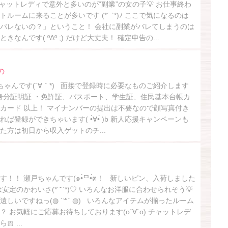
チャットレディで意外と多いのが“副業”の女の子💡 お仕事終わ
ルームに来ることが多いです (*´ `*)ﾉ ここで気になるのは
バレないの？」ということ！ 会社に副業がバレてしまうのは
なんです( ºΔº ;) だけど大丈夫！ 確定申告の...
の
ゃんです(´∀｀*) 面接で登録時に必要なものご紹介します
き身分証明証 ・免許証、パスポート、学生証、住民基本台帳カ
カード 以上！ マイナンバーの提出は不要なので顔写真付き
ば登録ができちゃいます( •̀∀•́ )b 新人応援キャンペーンも
た方は初日から収入ゲットのチ...
！！ 瀬戸ちゃんです(๑•̀ᄆ•́ฅ！ 新しいピン、入荷しました
は安定のかわいさ(*´˘`*)♡ いろんなお洋服に合わせられそう💡
しいですねっ(◍ ´꒳` ◍) いろんなアイテムが揃ったルーム
 お気軽にご応募お待ちしております(о´∀`о) チャットレデ
 ...