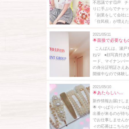
不思議です🤔💭 
りに手ぶらでチャット
「副業をして会社に
「住民税」が増えたとき
2021/05/11
🌟面接で必要なも
こんばんは、瀬戸ち
ね💡 ●顔写真付
ード、マイナンバー
の身分証明証さえあれ
開催中なので体験し
2021/05/10
🌟あたらしい…
新作情報お届けします
🌟 やっぱりパール
出番が来るのが待ち遠
でお仕事しませんか？
ィの応募はこちらから