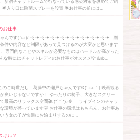
、新宿チャットルームで行なっている感染対策を改めてご紹
ゞ🌟入り口に除菌スプレーを設置 🌟お仕事の前には...
のお仕事
/ ‧✧̣̥̇‧✦‧✧̣̥̇‧✦‧✧̣̥̇‧✦‧✧̣̥̇‧✦‧✧̣̥̇‧✦‧✧̣̥̇‧✦‧✧̣̥̇‧✦‧✧̣̥̇‧✦ 副
条件や内容など制限があって見つけるのが大変かと思います
いって、専門的なことやスキルが必要なものはハードルが高かった
な時にはチャットレディのお仕事がオススメ💡 &nb...
のご時世だし…葛藤中の瀬戸ちゃんですҨ(´-ω-｀) 映画観る
が良いじゃないですか！ ゆったりの椅子、大きなスクリー
最高のリラックス空間🎬⸜(*˙꒳˙*)⸝🍿 ライブインのチャッ
な環境が整っています💡 お仕事の環境はもちろん、お仕事あ
いう女の子が快適にお泊まりするのに...
スキル？