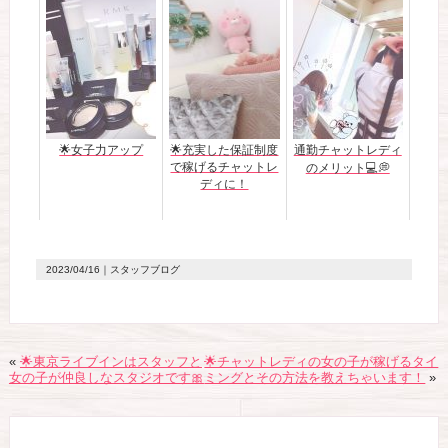
🌟女子力アップ
🌟充実した保証制度
通勤チャットレディ
で稼げるチャットレ
のメリット💻💭
ディに！
2023/04/16
｜スタッフブログ
«
🌟東京ライブインはスタッフと
🌟チャットレディの女の子が稼げるタイ
女の子が仲良しなスタジオです🎀
ミングとその方法を教えちゃいます！
»