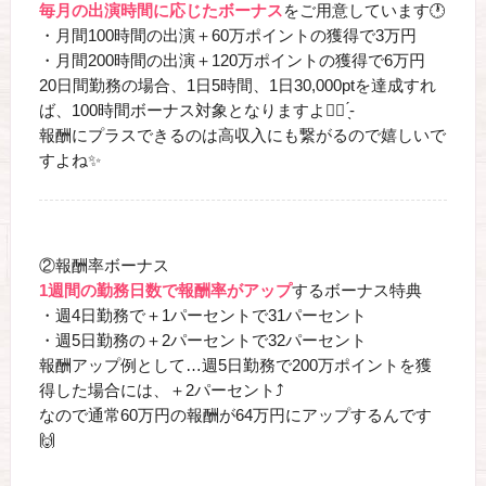
毎月の出演時間に応じたボーナス
をご用意しています🕐
・月間100時間の出演＋60万ポイントの獲得で3万円
・月間200時間の出演＋120万ポイントの獲得で6万円
20日間勤務の場合、1日5時間、1日30,000ptを達成すれ
ば、100時間ボーナス対象となりますよ︎👍🏻 ̖́-
報酬にプラスできるのは高収入にも繋がるので嬉しいで
すよね✨
②報酬率ボーナス
1週間の勤務日数で報酬率がアップ
するボーナス特典
・週4日勤務で＋1パーセントで31パーセント
・週5日勤務の＋2パーセントで32パーセント
報酬アップ例として…週5日勤務で200万ポイントを獲
得した場合には、＋2パーセント⤴️
なので通常60万円の報酬が64万円にアップするんです
🙌