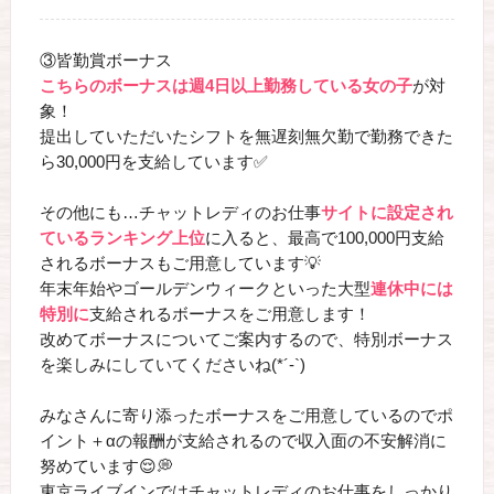
③皆勤賞ボーナス
こちらのボーナスは週4日以上勤務している女の子
が対
象！
提出していただいたシフトを無遅刻無欠勤で勤務できた
ら30,000円を支給しています✅
その他にも…チャットレディのお仕事
サイトに設定され
ているランキング上位
に入ると、最高で100,000円支給
されるボーナスもご用意しています💡
年末年始やゴールデンウィークといった大型
連休中には
特別に
支給されるボーナスをご用意します！
改めてボーナスについてご案内するので、特別ボーナス
を楽しみにしていてくださいね(*´-`)
みなさんに寄り添ったボーナスをご用意しているのでポ
イント＋αの報酬が支給されるので収入面の不安解消に
努めています😌💭
東京ライブインではチャットレディのお仕事をしっかり