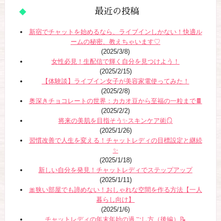
最近の投稿
新宿でチャットを始めるなら、ライブインしかない！快適ル
ームの秘密、教えちゃいます♡
(2025/3/8)
女性必見！生配信で輝く自分を見つけよう！
(2025/2/15)
【体験談】ライブイン女子が美容家電使ってみた！
(2025/2/8)
奥深きチョコレートの世界：カカオ豆から至福の一粒まで🍫
(2025/2/2)
将来の美肌を目指そう✨スキンケア術🪞
(2025/1/26)
習慣改善で人生を変える！チャットレディの目標設定と継続
✨
(2025/1/18)
新しい自分を発見！チャットレディでステップアップ
(2025/1/11)
🎀狭い部屋でも諦めない！おしゃれな空間を作る方法【一人
暮らし向け】
(2025/1/6)
チャットレディの年末年始の過ごし方（後編）📝