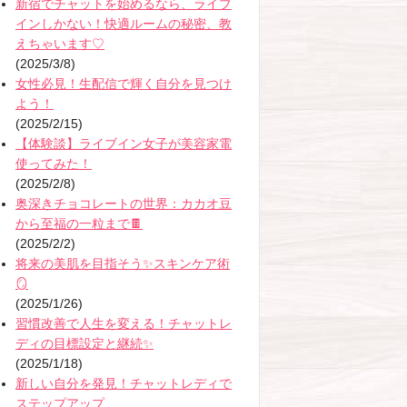
新宿でチャットを始めるなら、ライブ
インしかない！快適ルームの秘密、教
えちゃいます♡
(2025/3/8)
女性必見！生配信で輝く自分を見つけ
よう！
(2025/2/15)
【体験談】ライブイン女子が美容家電
使ってみた！
(2025/2/8)
奥深きチョコレートの世界：カカオ豆
から至福の一粒まで🍫
(2025/2/2)
将来の美肌を目指そう✨スキンケア術
🪞
(2025/1/26)
習慣改善で人生を変える！チャットレ
ディの目標設定と継続✨
(2025/1/18)
新しい自分を発見！チャットレディで
ステップアップ