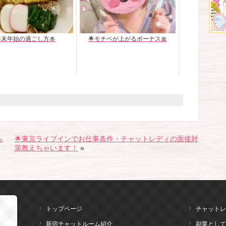
年末年始の過ごし方🎍
🌟モチベが上がるボーナス🎀
ら
🌟東京ライブインでお仕事条件・チャットレディの面接対
策教えちゃいます！
»
トップページ
チャットレ
新宿チャットルーム紹介
副業として