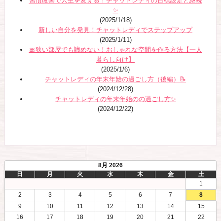
習慣改善で人生を変える！チャットレディの目標設定と継続
✨
(2025/1/18)
新しい自分を発見！チャットレディでステップアップ
(2025/1/11)
🎀狭い部屋でも諦めない！おしゃれな空間を作る方法【一人
暮らし向け】
(2025/1/6)
チャットレディの年末年始の過ごし方（後編）📝
(2024/12/28)
チャットレディの年末年始のの過ごし方✨
(2024/12/22)
8月 2026
日
月
火
水
木
金
土
1
2
3
4
5
6
7
8
9
10
11
12
13
14
15
16
17
18
19
20
21
22