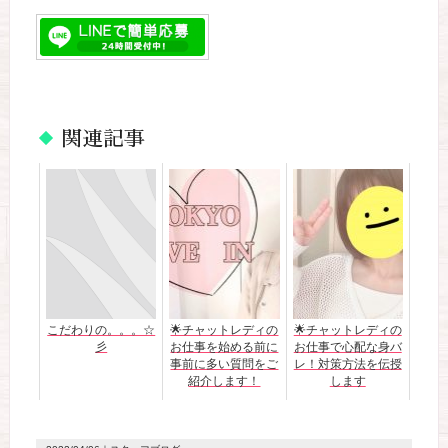
関連記事
こだわりの。。。☆
🌟チャットレディの
🌟チャットレディの
彡
お仕事を始める前に
お仕事で心配な身バ
事前に多い質問をご
レ！対策方法を伝授
紹介します！
します