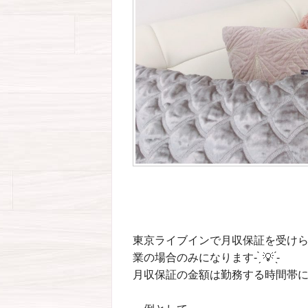
東京ライブインで月収保証を受け
業の場合のみになります- ̗̀ 💡 ̖́-
月収保証の金額は勤務する時間帯