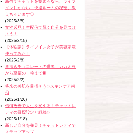
新宿でチャットを始めるなら、ライブ
インしかない！快適ルームの秘密、教
えちゃいます♡
(2025/3/8)
女性必見！生配信で輝く自分を見つけ
よう！
(2025/2/15)
【体験談】ライブイン女子が美容家電
使ってみた！
(2025/2/8)
奥深きチョコレートの世界：カカオ豆
から至福の一粒まで🍫
(2025/2/2)
将来の美肌を目指そう✨スキンケア術
🪞
(2025/1/26)
習慣改善で人生を変える！チャットレ
ディの目標設定と継続✨
(2025/1/18)
新しい自分を発見！チャットレディで
ステップアップ