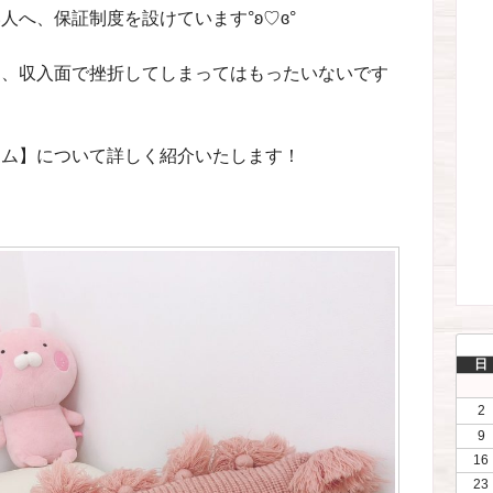
へ、保証制度を設けています°ʚ♡ɞ°
に、収入面で挫折してしまってはもったいないです
テム】について詳しく紹介いたします！
日
2
9
16
23