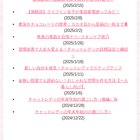
(2025/2/15)
【体験談】ライブイン女子が美容家電使ってみた！
(2025/2/8)
奥深きチョコレートの世界：カカオ豆から至福の一粒まで🍫
(2025/2/2)
将来の美肌を目指そう✨スキンケア術🪞
(2025/1/26)
習慣改善で人生を変える！チャットレディの目標設定と継続
✨
(2025/1/18)
新しい自分を発見！チャットレディでステップアップ
(2025/1/11)
🎀狭い部屋でも諦めない！おしゃれな空間を作る方法【一人
暮らし向け】
(2025/1/6)
チャットレディの年末年始の過ごし方（後編）📝
(2024/12/28)
チャットレディの年末年始のの過ごし方✨
(2024/12/22)