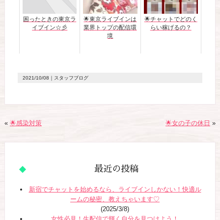
困ったときの東京ラ
🌟東京ライブインは
🌟チャットでどのく
イブイン☆彡
業界トップの配信環
らい稼げるの？
境
2021/10/08
｜スタッフブログ
«
🌟感染対策
🌟女の子の休日
»
最近の投稿
新宿でチャットを始めるなら、ライブインしかない！快適ル
ームの秘密、教えちゃいます♡
(2025/3/8)
女性必見！生配信で輝く自分を見つけよう！