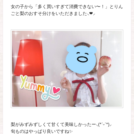
女の子から「多く買いすぎて消費できない〜！」とりん
ごと梨のおすそ分けをいただきました⸜❤︎⸝‍
梨がみずみずしくて甘くて美味しかったー‪⸜(*ˊᵕˋ*)⸝‬
旬ものはやっぱり良いですね✨