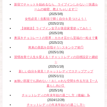
新宿でチャットを始めるなら、ライブインしかない！快適ル
ームの秘密、教えちゃいます♡
(2025/3/8)
女性必見！生配信で輝く自分を見つけよう！
(2025/2/15)
【体験談】ライブイン女子が美容家電使ってみた！
(2025/2/8)
奥深きチョコレートの世界：カカオ豆から至福の一粒まで🍫
(2025/2/2)
将来の美肌を目指そう✨スキンケア術🪞
(2025/1/26)
習慣改善で人生を変える！チャットレディの目標設定と継続
✨
(2025/1/18)
新しい自分を発見！チャットレディでステップアップ
(2025/1/11)
🎀狭い部屋でも諦めない！おしゃれな空間を作る方法【一人
暮らし向け】
(2025/1/6)
チャットレディの年末年始の過ごし方（後編）📝
(2024/12/28)
チャットレディの年末年始のの過ごし方✨