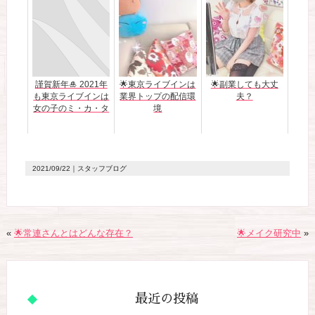
謹賀新年🎍 2021年
🌟東京ライブインは
🌟副業しても大丈
も東京ライブインは
業界トップの配信環
夫？
女の子のミ・カ・タ
境
2021/09/22
｜スタッフブログ
«
🌟常連さんとはどんな存在？
🌟メイク研究中
»
最近の投稿