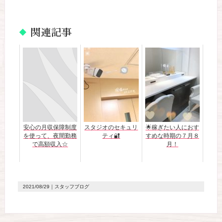
関連記事
安心の月収保障制度
スタジオのセキュリ
🌟稼ぎたい人におす
を使って、夜間勤務
ティ🔐
すめな時期の７月８
で高額収入☆
月！
2021/08/29
｜スタッフブログ