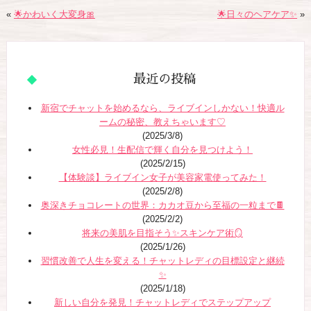
«
🌟かわいく大変身🎀
🌟日々のヘアケア✨
»
最近の投稿
新宿でチャットを始めるなら、ライブインしかない！快適ル
ームの秘密、教えちゃいます♡
(2025/3/8)
女性必見！生配信で輝く自分を見つけよう！
(2025/2/15)
【体験談】ライブイン女子が美容家電使ってみた！
(2025/2/8)
奥深きチョコレートの世界：カカオ豆から至福の一粒まで🍫
(2025/2/2)
将来の美肌を目指そう✨スキンケア術🪞
(2025/1/26)
習慣改善で人生を変える！チャットレディの目標設定と継続
✨
(2025/1/18)
新しい自分を発見！チャットレディでステップアップ