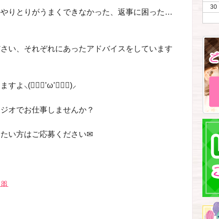
30
のやりとりがうまくできなかった、返事に困った…
ださい、それぞれにあったアドバイスをしています
⸜(๑⃙⃘’ω’๑⃙⃘)⸝
タジオでお仕事しませんか？
たい方はご応募ください✉
🎀