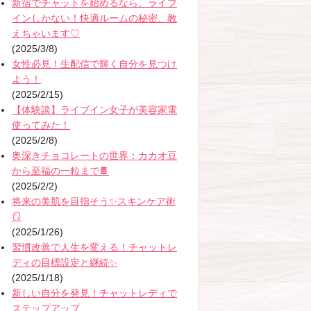
新宿でチャットを始めるなら、ライブ
インしかない！快適ルームの秘密、教
えちゃいます♡
(2025/3/8)
女性必見！生配信で輝く自分を見つけ
よう！
(2025/2/15)
【体験談】ライブイン女子が美容家電
使ってみた！
(2025/2/8)
奥深きチョコレートの世界：カカオ豆
から至福の一粒まで🍫
(2025/2/2)
将来の美肌を目指そう✨スキンケア術
🪞
(2025/1/26)
習慣改善で人生を変える！チャットレ
ディの目標設定と継続✨
(2025/1/18)
新しい自分を発見！チャットレディで
ステップアップ