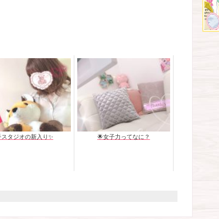
🌟スタジオの新入り✨
🌟女子力ってなに？