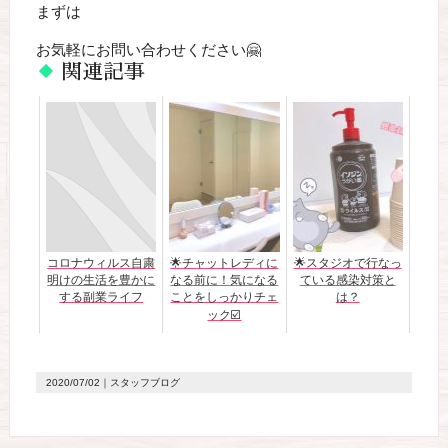
まずは
お気軽にお問い合わせください🤗
関連記事
コロナウィルス自粛
🌟チャットレディに
🌟スタジオで行なっ
明けの生活を豊かに
なる前に！気になる
ている感染対策と
する副業ライフ
ことをしっかりチェ
は？
ック☑️
2020/07/02
｜スタッフブログ