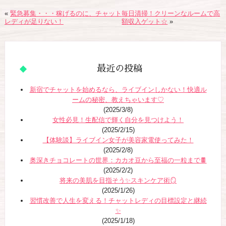
«
緊急募集・・・稼げるのに、チャット
毎日清掃！クリーンなルームで高
レディが足りない！
額収入ゲット☆
»
最近の投稿
新宿でチャットを始めるなら、ライブインしかない！快適ル
ームの秘密、教えちゃいます♡
(2025/3/8)
女性必見！生配信で輝く自分を見つけよう！
(2025/2/15)
【体験談】ライブイン女子が美容家電使ってみた！
(2025/2/8)
奥深きチョコレートの世界：カカオ豆から至福の一粒まで🍫
(2025/2/2)
将来の美肌を目指そう✨スキンケア術🪞
(2025/1/26)
習慣改善で人生を変える！チャットレディの目標設定と継続
✨
(2025/1/18)