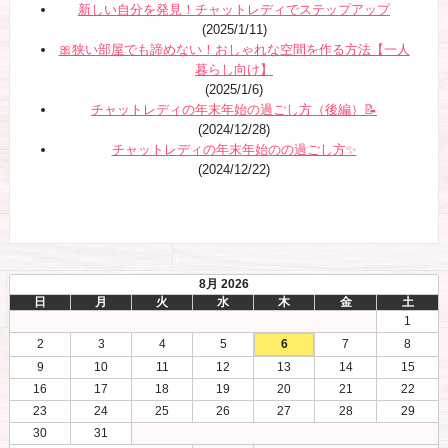
新しい自分を発見！チャットレディでステップアップ
(2025/1/11)
🎀狭い部屋でも諦めない！おしゃれな空間を作る方法【一人
暮らし向け】
(2025/1/6)
チャットレディの年末年始の過ごし方（後編）📝
(2024/12/28)
チャットレディの年末年始のの過ごし方✨
(2024/12/22)
8月 2026
日
月
火
水
木
金
土
1
2
3
4
5
6
7
8
9
10
11
12
13
14
15
16
17
18
19
20
21
22
23
24
25
26
27
28
29
30
31