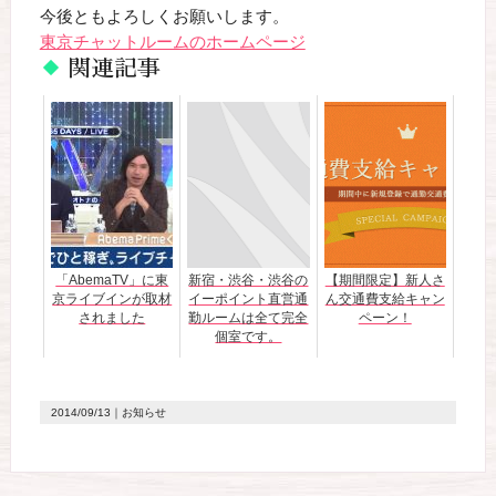
今後ともよろしくお願いします。
東京チャットルームのホームページ
関連記事
「AbemaTV」に東
新宿・渋谷・渋谷の
【期間限定】新人さ
京ライブインが取材
イーポイント直営通
ん交通費支給キャン
されました
勤ルームは全て完全
ペーン！
個室です。
2014/09/13｜お知らせ