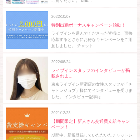
ご覧ください。 &nb...
2022/10/07
特別出勤ボーナスキャンペーン始動！
ライブインを選んでくださった皆様に、面接
応募するとさらにお得なキャンペーンをご用
意しました。 チャット...
2022/08/24
ライブインスタッフのインタビューが掲
載されま...
東京ライブイン新宿店の女性スタッフが「チ
ャトレジョブ」様にてインタビューを受けま
した。 インタビュー記事は...
2021/12/23
【期間限定】新人さん交通費支給キャン
ペーン！
期間中、新規登録していただいたチャットレ