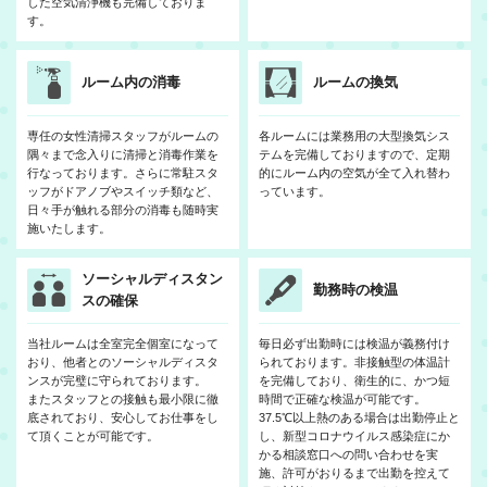
した空気清浄機も完備しておりま
す。
ルーム内の消毒
ルームの換気
専任の女性清掃スタッフがルームの
各ルームには業務用の大型換気シス
隅々まで念入りに清掃と消毒作業を
テムを完備しておりますので、定期
行なっております。さらに常駐スタ
的にルーム内の空気が全て入れ替わ
ッフがドアノブやスイッチ類など、
っています。
日々手が触れる部分の消毒も随時実
施いたします。
ソーシャルディスタン
勤務時の検温
スの確保
当社ルームは全室完全個室になって
毎日必ず出勤時には検温が義務付け
おり、他者とのソーシャルディスタ
られております。非接触型の体温計
ンスが完璧に守られております。
を完備しており、衛生的に、かつ短
またスタッフとの接触も最小限に徹
時間で正確な検温が可能です。
底されており、安心してお仕事をし
37.5℃以上熱のある場合は出勤停止と
て頂くことが可能です。
し、新型コロナウイルス感染症にか
かる相談窓口への問い合わせを実
施、許可がおりるまで出勤を控えて