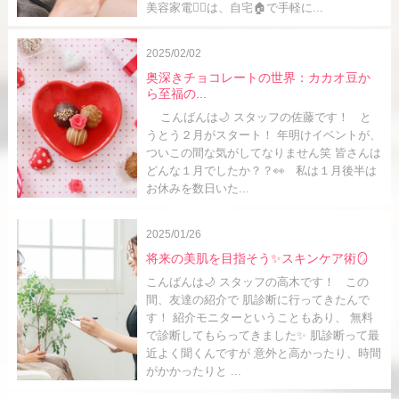
美容家電🧖‍♀️は、自宅🏠で手軽に...
2025/02/02
奥深きチョコレートの世界：カカオ豆か
ら至福の...
こんばんは🌙 スタッフの佐藤です！ と
うとう２月がスタート！ 年明けイベントが、
ついこの間な気がしてなりません笑 皆さんは
どんな１月でしたか？？👀 私は１月後半は
お休みを数日いた...
2025/01/26
将来の美肌を目指そう✨スキンケア術🪞
こんばんは🌙 スタッフの高木です！ この
間、友達の紹介で 肌診断に行ってきたんで
す！ 紹介モニターということもあり、 無料
で診断してもらってきました✨ 肌診断って最
近よく聞くんですが 意外と高かったり、時間
がかかったりと ...