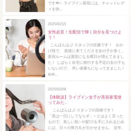
です📢✨ ライブイン新宿には、チャットレデ
ィを快...
2025/02/15
女性必見！生配信で輝く自分を見つけよ
う！
こんばんは🌙 スタッフの佐藤です！ おか
げ様で、 面接に来てくださる女の子が多く、
新宿ルームは🈵室になる曜日が増えてきまし
た！ しばらく在宅に移行する予定の女の子も
いないので、 早い者勝ちになってきました！
&nb...
2025/02/08
【体験談】ライブイン女子が美容家電使
ってみた...
こんばんは🌙 スタッフの高橋です！
「美は一日にしてならず」✨とはよく言った
もので、美しい肌✨や髪💇‍♀️を手に入れるため
には、日々の努力💪が欠かせません。 近年、